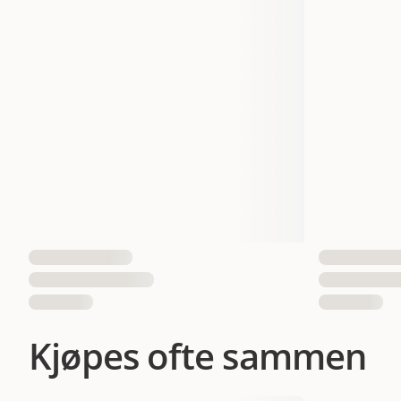
EAN nummer
7350033852118
73500338
Kjøpes ofte sammen