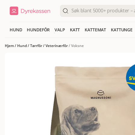
HUND
HUNDEFÔR
VALP
KATT
KATTEMAT
KATTUNGE
Hjem
/
Hund
/
Tørrfôr
/
Veterinærfôr
/
Voksne