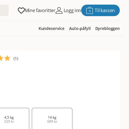
Mine favoritter
Logg inn
Til kassen
0
Kundeservice
Auto-påfyll
Dyrebloggen
(
1
)
4,5 kg
14 kg
329 kr
689 kr