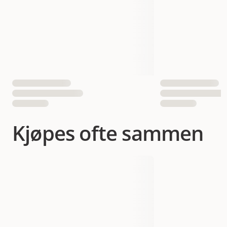
Reduserer beviselig oppbygging av tannstein med
opptil 40 %* *Purina-forskning.
Balanserte mineraler fremmer sunne urinveier.
Høyt næringsopptak takket være ingredienser av høy
kvalitet.
Mineraler og vitamin D bidrar til sterke og sunne
bein.
Omega 6-fettsyrer og sink bidrar til sunn hud og en
vakker pels.
Kjøpes ofte sammen