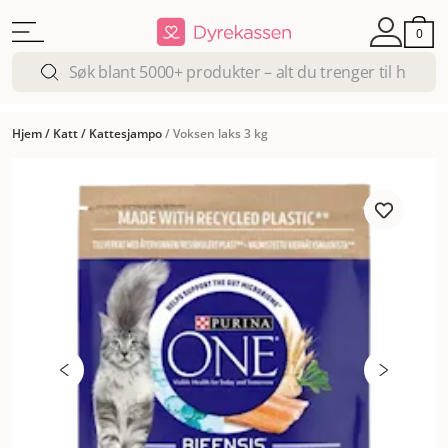
0
Hjem
/
Katt
/
Kattesjampo
/
Voksen laks 3 kg