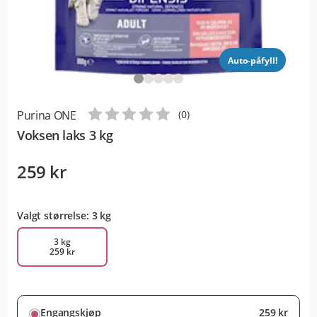
Auto-påfyll!
Purina ONE
(
0
)
Voksen laks 3 kg
259 kr
Valgt størrelse: 3 kg
3 kg
259 kr
Engangskjøp
259 kr