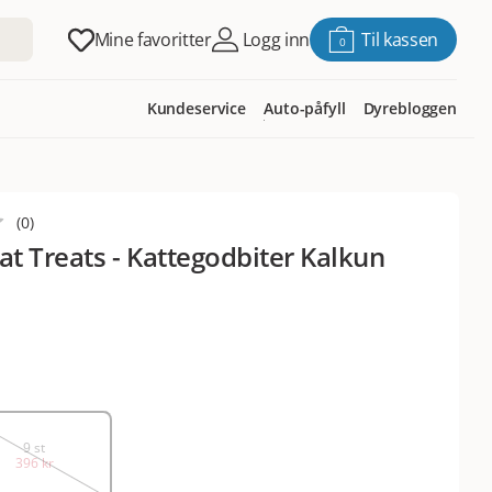
Mine favoritter
Logg inn
Til kassen
0
Kundeservice
Auto-påfyll
Dyrebloggen
(
0
)
at Treats - Kattegodbiter Kalkun
9 st
396 kr