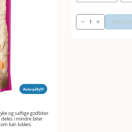
Velg alte
Auto-påfyll!
ke og saftige godbiter
 deles i mindre biter
 som kan lukkes.