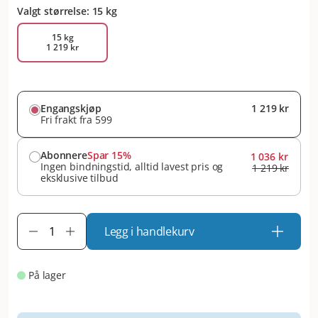
Valgt størrelse: 15 kg
15 kg
1 219 kr
Engangskjøp
1 219 kr
Fri frakt fra 599
Abonnere
Spar 15%
1 036 kr
Ingen bindningstid, alltid lavest pris og
1 219 kr
eksklusive tilbud
Legg i handlekurv
På lager