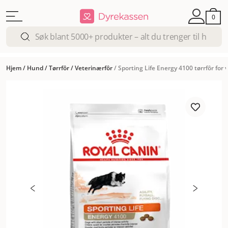
0
Hjem
/
Hund
/
Tørrfôr
/
Veterinærfôr
/
Sporting Life Energy 4100 tørrfôr for