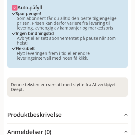
Auto-påfyll
Spar penger!
Som abonnent får du alltid den beste tilgjengelige
prisen. Prisen kan derfor variere fra levering til
levering, avhengig av kampanjer og markedspris
Ingen bindningstid
Avbryt eller sett abonnementet på pause når som
helst!
Fleksibelt
Flytt leveringen frem i tid eller endre
leveringsintervall med noen få klikk.
Denne teksten er oversatt med støtte fra AI-verktøyet
DeepL.
Produktbeskrivelse
Fullfôr for voksne hunder over 10 kg med korte
Anmeldelser (0)
perioder med intens aktivitet. Inneholder et høyt nivå