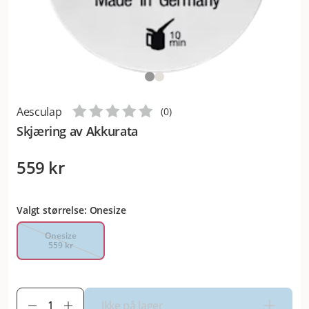
Aesculap
(
0
)
Skjæring av Akkurata
559 kr
Valgt størrelse: Onesize
Onesize
559 kr
Ikke på lager