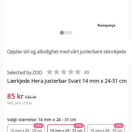
Kampanje
Opplev stil og allsidighet med vårt justerbare skinnkjede
Selected by ZOO
(
0
)
Lærkjede Hera justerbar Svart 14 mm x 24-31 cm
85 kr
135 kr
Veil. pris
119 kr
Valgt størrelse: 14 mm x 24 - 31 cm
37
%
37
%
37
%
12 mm x 24 - 29 cm
14 mm x 24 - 31 cm
16 mm x 28 - 35 cm