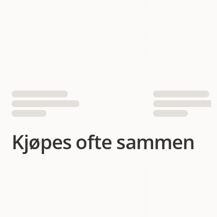
EAN nummer
7332629200855
Hundens Størrelse
liten
Kjøpes ofte sammen