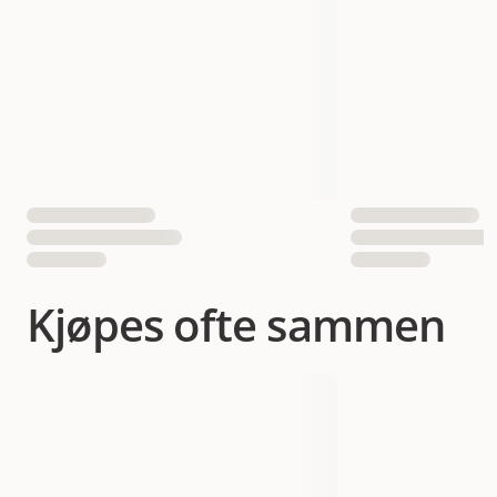
EAN nummer
7332629200961
Hundens Størrelse
Mellom
Kjøpes ofte sammen