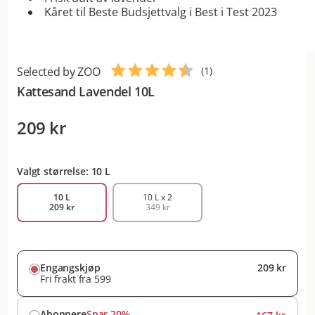
Kåret til Beste Budsjettvalg i Best i Test 2023
Selected by ZOO
(
1
)
Kattesand Lavendel 10L
209 kr
Valgt størrelse: 10 L
10 L
10 L x 2
209 kr
349 kr
Engangskjøp
209 kr
Fri frakt fra 599
Abonnere
Spar 20%