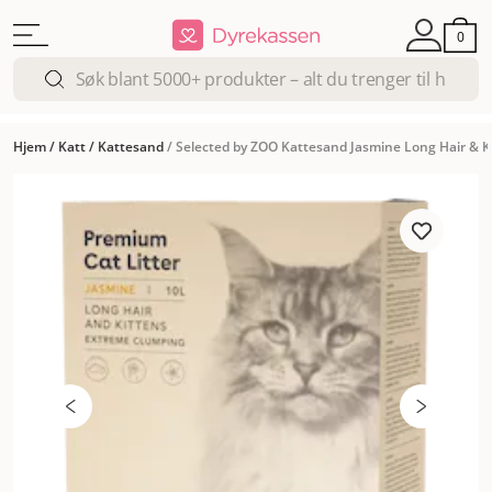
0
Hjem
/
Katt
/
Kattesand
/
Selected by ZOO Kattesand Jasmine Long Hair & K