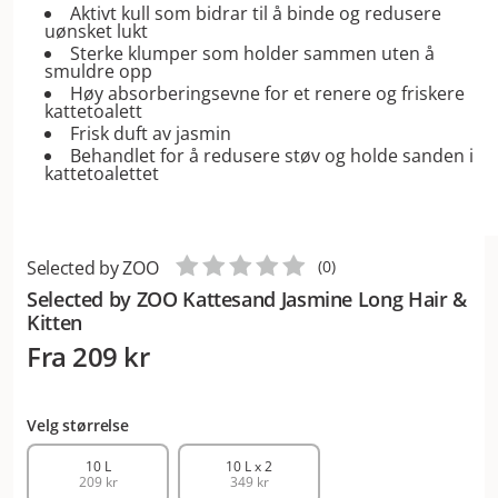
Aktivt kull som bidrar til å binde og redusere
uønsket lukt
Sterke klumper som holder sammen uten å
smuldre opp
Høy absorberingsevne for et renere og friskere
kattetoalett
Frisk duft av jasmin
Behandlet for å redusere støv og holde sanden i
kattetoalettet
Selected by ZOO
(
0
)
Selected by ZOO Kattesand Jasmine Long Hair &
Kitten
Fra
209 kr
Velg størrelse
10 L
10 L x 2
209 kr
349 kr