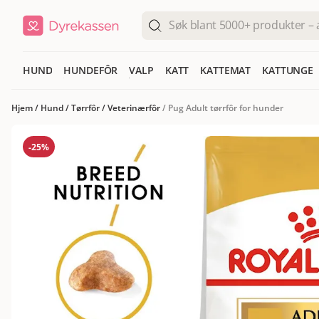
HUND
HUNDEFÔR
VALP
KATT
KATTEMAT
KATTUNGE
Hjem
/
Hund
/
Tørrfôr
/
Veterinærfôr
/
Pug Adult tørrfôr for hunder
-25%