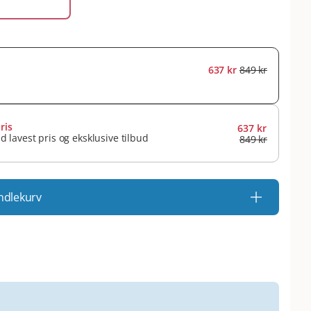
637 kr
849 kr
ris
637 kr
id lavest pris og eksklusive tilbud
849 kr
ndlekurv