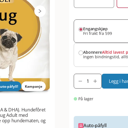
Engangskjøp
Fri frakt fra 599
Abonnere
Alltid lavest p
Ingen bindningstid, allt
Legg i ha
uto-påfyll!
Kampanje
På lager
PA & DHA). Hundefôret
 Pug Adult med
kke opp hundematen, og
Auto-påfyll