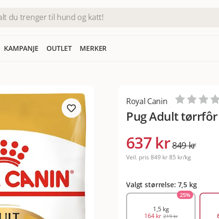
KAMPANJE
OUTLET
MERKER
Royal Canin
Pug Adult tørrfôr
637 kr
849 kr
Veil. pris
849 kr
85 kr/kg
Valgt størrelse: 7,5 kg
25
%
1,5 kg
164 kr
219 kr