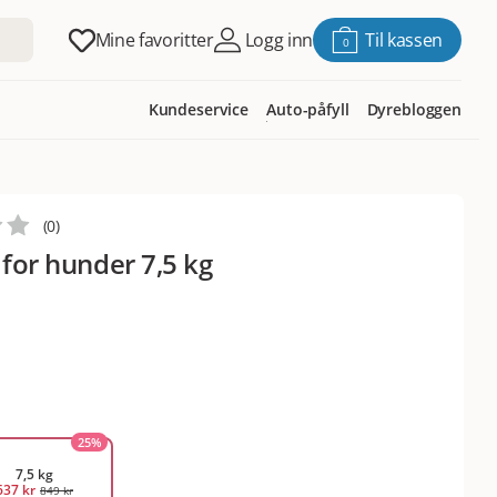
Mine favoritter
Logg inn
Til kassen
0
Kundeservice
Auto-påfyll
Dyrebloggen
(
0
)
 for hunder 7,5 kg
25
%
7,5 kg
637 kr
849 kr