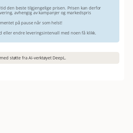
id den beste tilgjengelige prisen. Prisen kan derfor
 levering, avhengig av kampanjer og markedspris
ementet på pause når som helst!
id eller endre leveringsintervall med noen få klikk.
med støtte fra AI-verktøyet DeepL.