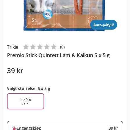
Auto-påfyll!
Trixie
(
0
)
Premio Stick Quintett Lam & Kalkun 5 x 5 g
39 kr
Valgt størrelse: 5 x 5 g
5 x 5 g
39 kr
Engangskjøp
39 kr