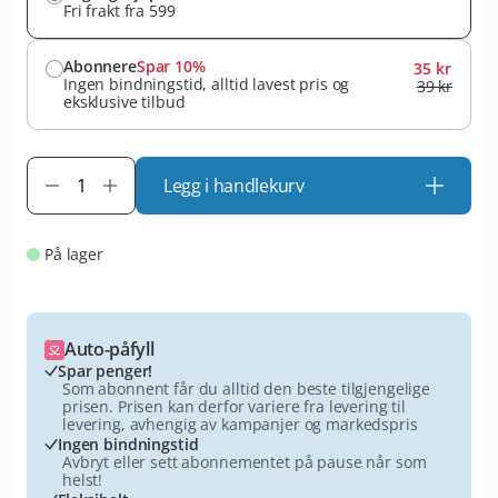
Fri frakt fra 599
Abonnere
Spar 10%
35 kr
Ingen bindningstid, alltid lavest pris og
39 kr
eksklusive tilbud
Legg i handlekurv
På lager
Auto-påfyll
Spar penger!
Som abonnent får du alltid den beste tilgjengelige
prisen. Prisen kan derfor variere fra levering til
levering, avhengig av kampanjer og markedspris
Ingen bindningstid
Avbryt eller sett abonnementet på pause når som
helst!