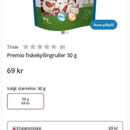
Auto-påfyll!
Trixie
(
0
)
Premio fiskekyllingruller 50 g
69 kr
Valgt størrelse: 50 g
50 g
69 kr
Engangskjøp
69 kr