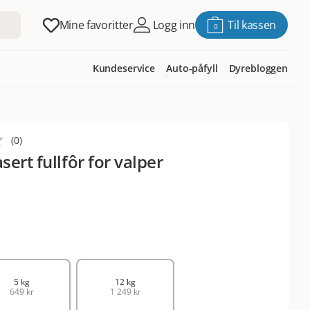
Mine favoritter
Logg inn
Til kassen
0
Kundeservice
Auto-påfyll
Dyrebloggen
(
0
)
ert fullfôr for valper
5 kg
12 kg
649 kr
1 249 kr