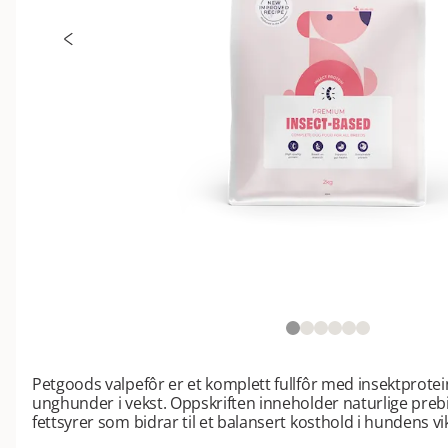
Petgoods valpefôr er et komplett fullfôr med insektprotei
unghunder i vekst. Oppskriften inneholder naturlige preb
fettsyrer som bidrar til et balansert kosthold i hundens vi