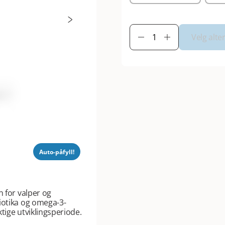
Velg alte
Auto-påfyll!
n for valper og
iotika og omega-3-
ktige utviklingsperiode.