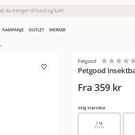
KAMPANJE
OUTLET
MERKER
er
Petgood
Petgood Insektbas
Fra
359 kr
Velg størrelse
2 kg
359 kr