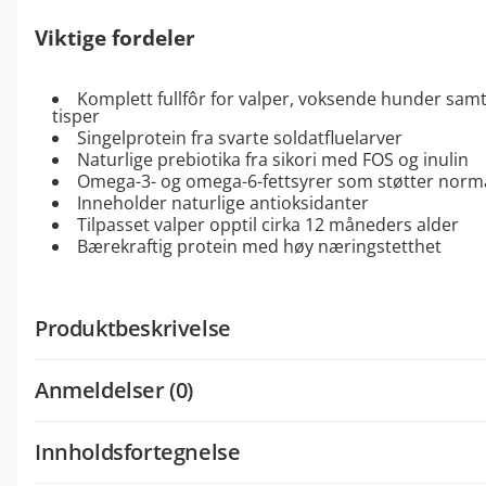
Viktige fordeler
Komplett fullfôr for valper, voksende hunder samt
tisper
Singelprotein fra svarte soldatfluelarver
Naturlige prebiotika fra sikori med FOS og inulin
Omega-3- og omega-6-fettsyrer som støtter normal
Inneholder naturlige antioksidanter
Tilpasset valper opptil cirka 12 måneders alder
Bærekraftig protein med høy næringstetthet
Produktbeskrivelse
Petgoods Valpefôr er et komplett fullfôr utviklet for val
Anmeldelser (0)
drektige og diegivende tisper. Med nøye utvalgte ingredie
singelprotein fra svarte soldatfluelarver tilbyr fôret en b
som støtter hundens utvikling gjennom livets mest kreven
Innholdsfortegnelse
Fôret inneholder naturlige prebiotiske fibre fra sikori som 