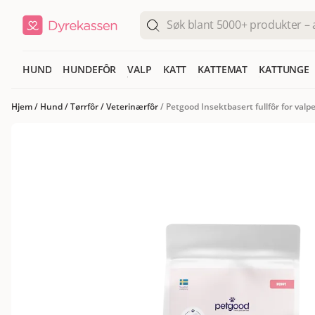
HUND
HUNDEFÔR
VALP
KATT
KATTEMAT
KATTUNGE
Hjem
/
Hund
/
Tørrfôr
/
Veterinærfôr
/
Petgood Insektbasert fullfôr for valp