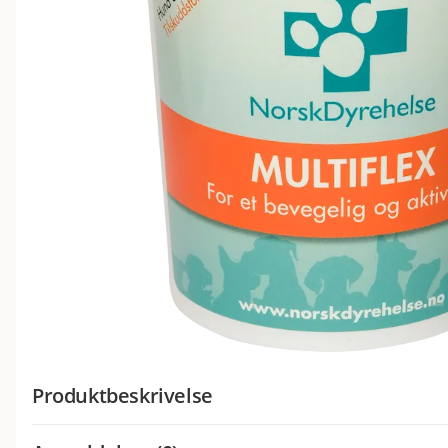
Produktbeskrivelse
Multiflex fra Norsk Dyrehelse er et tilskuddsfôr som inneh