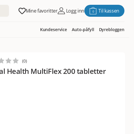
Mine favoritter
Logg inn
Til kassen
0
Kundeservice
Auto-påfyll
Dyrebloggen
(
0
)
 Health MultiFlex 200 tabletter