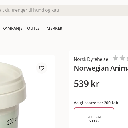
KAMPANJE
OUTLET
MERKER
Norsk Dyrehelse
Norwegian Animal
539 kr
Valgt størrelse: 200 tabl
200 tabl
539 kr