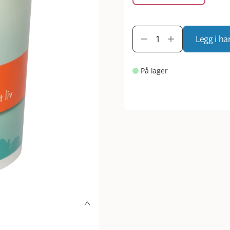
Legg i ha
På lager
older en spesiell