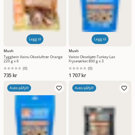
Legg til
Legg til
Mush
Mush
Tyggbein Vainu Okseluftrør Orange
Vaisto Oksekjøtt-Turkey-Lax
220 g x 6
Frysetørket 800 g x 3
(
0
)
(
0
)
735 kr
1 707 kr
Auto-påfyll!
Auto-påfyll!