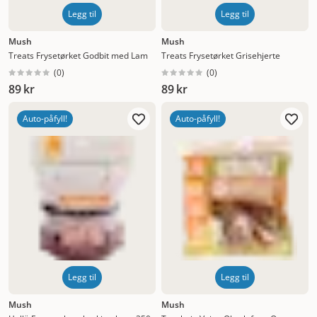
Legg til
Legg til
Mush
Mush
Treats Frysetørket Godbit med Lam
Treats Frysetørket Grisehjerte
(
0
)
(
0
)
89 kr
89 kr
Auto-påfyll!
Auto-påfyll!
Legg til
Legg til
Mush
Mush