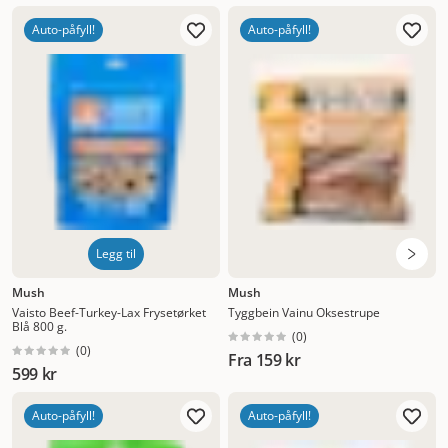
Auto-påfyll!
Auto-påfyll!
Legg til
Mush
Mush
Vaisto Beef-Turkey-Lax Frysetørket
Tyggbein Vainu Oksestrupe
Blå 800 g.
(
0
)
(
0
)
Fra
159 kr
599 kr
Auto-påfyll!
Auto-påfyll!