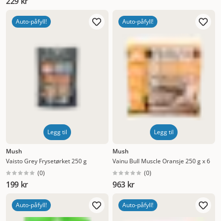
229 kr
Auto-påfyll!
Auto-påfyll!
Legg til
Legg til
Mush
Mush
Vaisto Grey Frysetørket 250 g
Vainu Bull Muscle Oransje 250 g x 6
(
0
)
(
0
)
199 kr
963 kr
Auto-påfyll!
Auto-påfyll!