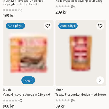
Mush Mix it Freeze-Dried Nöt –
Hellä Frysetørket kylling brun 250g
toppingbete till torrfodret
(
0
)
(
0
)
209 kr
169 kr
Auto-påfyll!
Auto-påfyll!
Legg til
Mush
Mush
Vainu Grissvans Appelsin 220 g x 6
Treats Frysetørket Godbit med Storfe
(
0
)
(
0
)
906 kr
89 kr