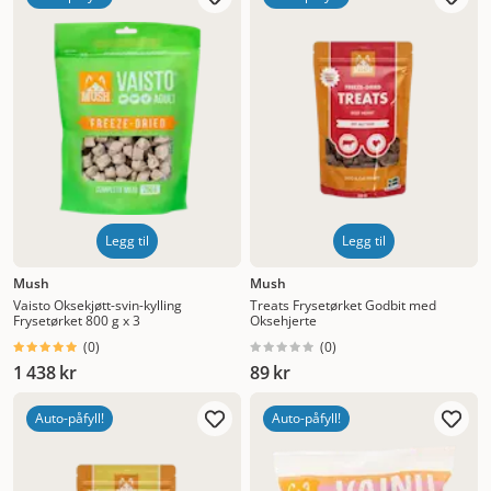
Nytt
Høyest pris
Lavest pris
Tilbud
Legg til
Legg til
Mush
Mush
Vaisto Oksekjøtt-svin-kylling
Treats Frysetørket Godbit med
Frysetørket 800 g x 3
Oksehjerte
(
0
)
(
0
)
1 438 kr
89 kr
Auto-påfyll!
Auto-påfyll!