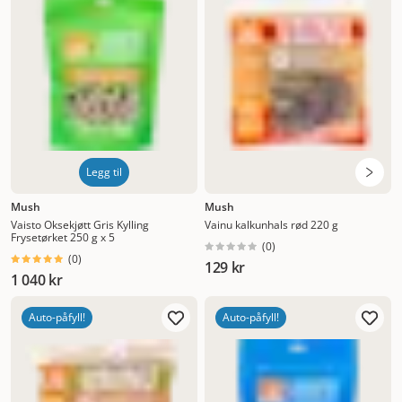
Legg til
Mush
Mush
Vaisto Oksekjøtt Gris Kylling
Vainu kalkunhals rød 220 g
Frysetørket 250 g x 5
(
0
)
(
0
)
129 kr
1 040 kr
Auto-påfyll!
Auto-påfyll!