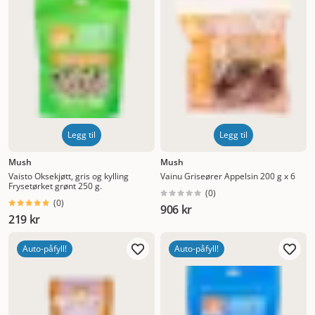
Legg til
Legg til
Mush
Mush
Vaisto Oksekjøtt, gris og kylling
Vainu Griseører Appelsin 200 g x 6
Frysetørket grønt 250 g.
(
0
)
(
0
)
906 kr
219 kr
Auto-påfyll!
Auto-påfyll!