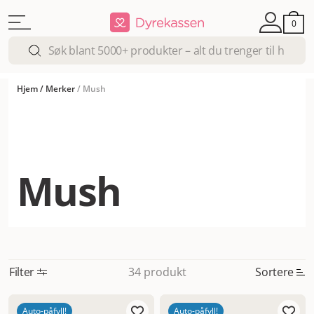
0
Hjem
/
Merker
/
Mush
Mush
Filter
Sortere
34 produkt
Mest relevant
Auto-påfyll!
Auto-påfyll!