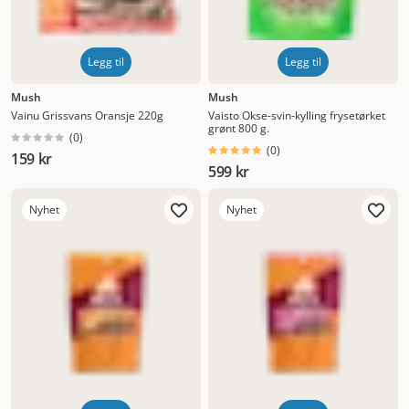
Legg til
Legg til
Mush
Mush
Vainu Grissvans Oransje 220g
Vaisto Okse-svin-kylling frysetørket
grønt 800 g.
(
0
)
(
0
)
159 kr
599 kr
Nyhet
Nyhet