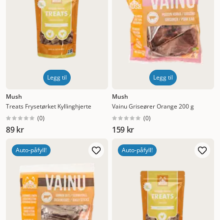
Legg til
Legg til
Mush
Mush
Treats Frysetørket Kyllinghjerte
Vainu Griseører Orange 200 g
(
0
)
(
0
)
89 kr
159 kr
Auto-påfyll!
Auto-påfyll!