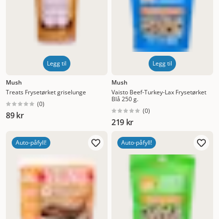
Legg til
Legg til
Mush
Mush
Treats Frysetørket griselunge
Vaisto Beef-Turkey-Lax Frysetørket
Blå 250 g.
(
0
)
(
0
)
89 kr
219 kr
Auto-påfyll!
Auto-påfyll!