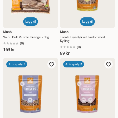
Legg til
Legg til
Mush
Mush
Vainu Bull Muscle Orange 250g
Treats Frysetørket Godbit med
Kylling
(
0
)
(
0
)
169 kr
89 kr
Auto-påfyll!
Auto-påfyll!