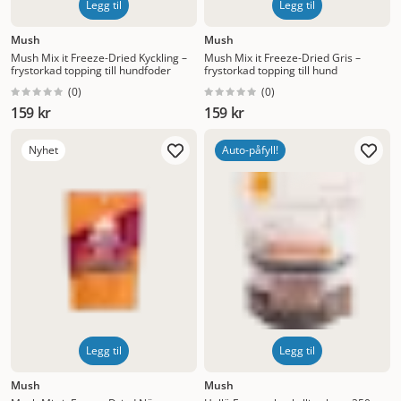
Legg til
Legg til
Mush
Mush
Mush Mix it Freeze-Dried Kyckling –
Mush Mix it Freeze-Dried Gris –
frystorkad topping till hundfoder
frystorkad topping till hund
(
0
)
(
0
)
159 kr
159 kr
Nyhet
Auto-påfyll!
Legg til
Legg til
Mush
Mush