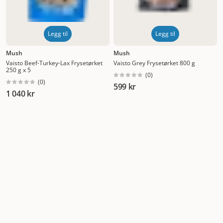
Legg til
Legg til
Mush
Mush
Vaisto Beef-Turkey-Lax Frysetørket
Vaisto Grey Frysetørket 800 g
250 g x 5
(
0
)
(
0
)
599 kr
1 040 kr