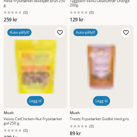
Hellä Frysetørket oksekjøtt brun 250
Tyggbein Vainu Okseluftrør Orange
g.
200g
(
0
)
(
0
)
259 kr
129 kr
Auto-påfyll!
Auto-påfyll!
Legg til
Legg til
Mush
Mush
Vaisto CatChicken-Nut Frysetørket
Treats Frysetørket Godbit med gris
gul 250 g.
(
0
)
(
0
)
89 kr