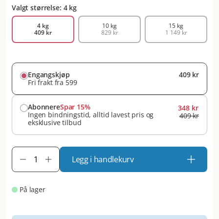
Valgt størrelse: 4 kg
4 kg
10 kg
15 kg
409 kr
829 kr
1 149 kr
Engangskjøp
409 kr
Fri frakt fra 599
Abonnere
Spar 15%
348 kr
Ingen bindningstid, alltid lavest pris og
409 kr
eksklusive tilbud
Legg i handlekurv
På lager