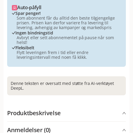
Auto-påfyll
Spar penger!
Som abonnent får du alltid den beste tilgjengelige
prisen. Prisen kan derfor variere fra levering til
levering, avhengig av kampanjer og markedspris
Ingen bindningstid
Avbryt eller sett abonnementet på pause når som
helst!
Fleksibelt
Flytt leveringen frem i tid eller endre
leveringsintervall med noen få klikk.
Denne teksten er oversatt med støtte fra AI-verktøyet
DeepL.
Produktbeskrivelse
Royal Canin®Medium Puppy er spesielt utviklet for å
Anmeldelser (0)
dekke ernæringsbehovene til valper av mellomstore