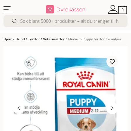
0
Hjem
/
Hund
/
Tørrfôr
/
Veterinærfôr
/
Medium Puppy tørrfôr for valper