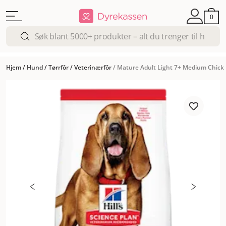
0
Hjem
/
Hund
/
Tørrfôr
/
Veterinærfôr
/
Mature Adult Light 7+ Medium Chicke