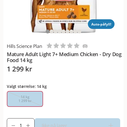
Auto-påfyll!
Hills Science Plan
(
0
)
Mature Adult Light 7+ Medium Chicken - Dry Dog
Food 14 kg
1 299 kr
Valgt størrelse: 14 kg
14 kg
1 299 kr
Ikke på lager