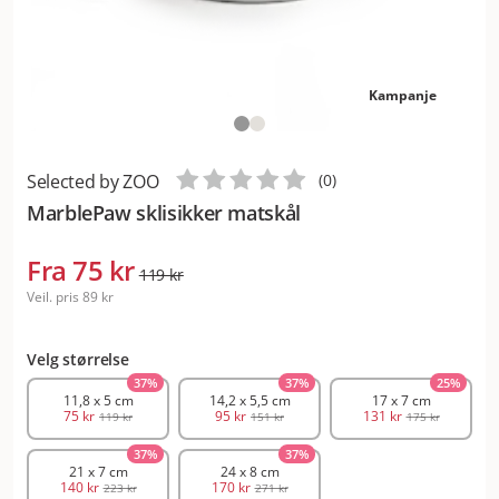
Kampanje
Selected by ZOO
(
0
)
MarblePaw sklisikker matskål
Fra
75 kr
119 kr
Veil. pris
89 kr
Velg størrelse
37
%
37
%
25
%
11,8 x 5 cm
14,2 x 5,5 cm
17 x 7 cm
75 kr
95 kr
131 kr
119 kr
151 kr
175 kr
37
%
37
%
21 x 7 cm
24 x 8 cm
140 kr
170 kr
223 kr
271 kr