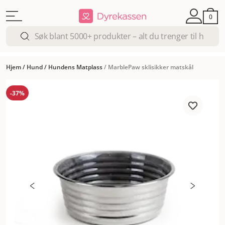
0
Hjem
/
Hund
/
Hundens Matplass
/
MarblePaw sklisikker matskål
-37%