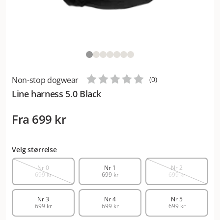
Non-stop dogwear
(
0
)
Line harness 5.0 Black
Fra
699 kr
Velg størrelse
Nr 0
Nr 1
Nr 2
699 kr
699 kr
699 kr
Nr 3
Nr 4
Nr 5
699 kr
699 kr
699 kr