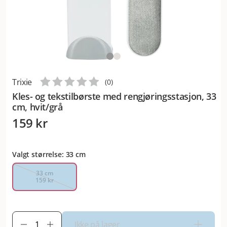
Trixie
(
0
)
Kles- og tekstilbørste med rengjøringsstasjon, 33
cm, hvit/grå
159 kr
Valgt størrelse: 33 cm
33 cm
159 kr
Ikke på lager