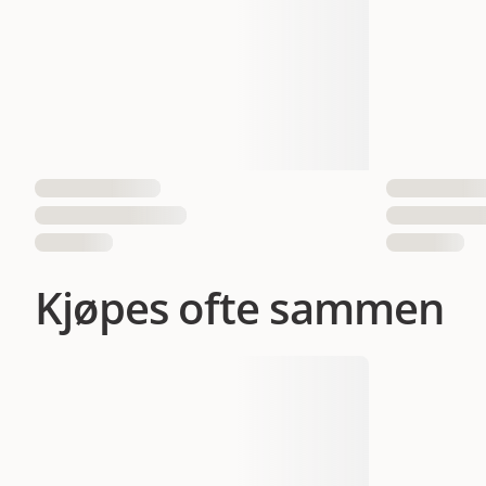
EAN nummer
73326292
Kjøpes ofte sammen