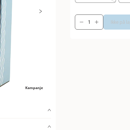
Ikke på l
Kampanje
kjæledyret ditt en kjølig