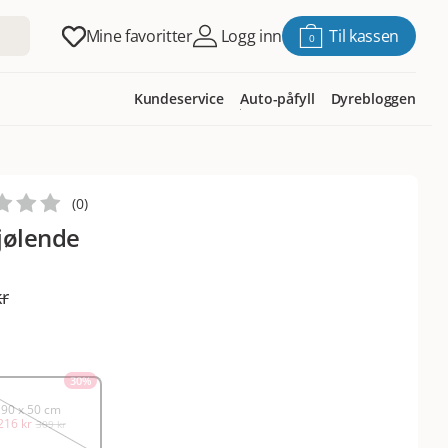
Mine favoritter
Logg inn
Til kassen
0
Kundeservice
Auto-påfyll
Dyrebloggen
(
0
)
jølende
kr
30
%
90 x 50 cm
216 kr
309 kr