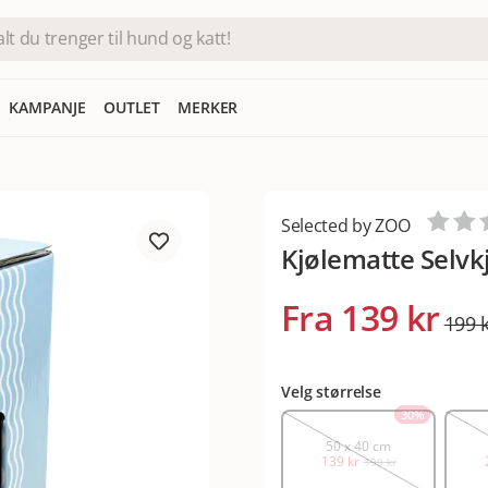
KAMPANJE
OUTLET
MERKER
Selected by ZOO
Kjølematte Selvk
Fra
139 kr
199 
Velg størrelse
30
%
50 x 40 cm
139 kr
199 kr