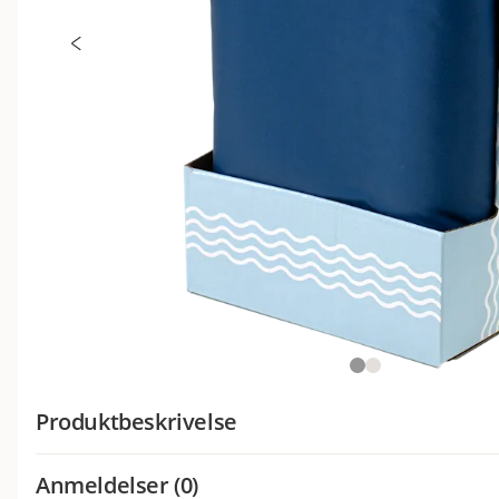
Produktbeskrivelse
Kjølepute av høy kvalitet som er spesialdesignet for å gi 
Anmeldelser (0)
og behagelig hvile på varme sommerdager.