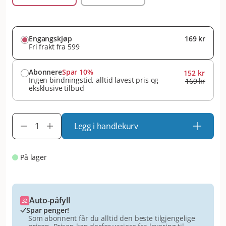
Engangskjøp
169 kr
Fri frakt fra 599
Abonnere
Spar 10%
152 kr
Ingen bindningstid, alltid lavest pris og
169 kr
eksklusive tilbud
Legg i handlekurv
På lager
Auto-påfyll
Spar penger!
Som abonnent får du alltid den beste tilgjengelige