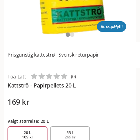
Auto-påfyll!
Prisgunstig kattestrø - Svensk returpapir
Toa-Lätt
(
0
)
Kattströ - Papirpellets 20 L
169 kr
Valgt størrelse: 20 L
20 L
55 L
169 kr
269 kr