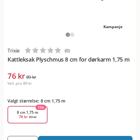
Kampanje
Trixie
(
0
)
Kattleksak Plyschmus 8 cm for dørkarm 1,75 m
76 kr
89 kr
Veil. pris
89 kr
Valgt størrelse: 8 cm 1,75 m
15
%
8 cm 1,75 m
76 kr
89 kr