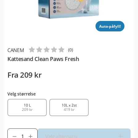
Auto-påfyll!
CANEM
(
0
)
Kattesand Clean Paws Fresh
Fra
209 kr
Velg størrelse
10 L
10L x 2st
209 kr
419 kr
Velg alternativ