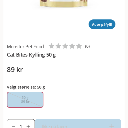
Auto-påfyll!
Monster Pet Food
(
0
)
Cat Bites Kylling 50 g
89 kr
Valgt størrelse: 50 g
50 g
89 kr
Ikke på lager