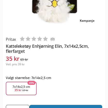
Kampanje
Pritax
(
0
)
Katteleketøy Enhjørning Elin, 7x14x2,5cm,
flerfarget
35 kr
69 kr
Veil. pris
39 kr
Valgt størrelse: 7x14x2,5 cm
49
%
7x14x2,5 cm
35 kr
69 kr