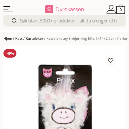
0
Hjem
/
Katt
/
Katteleker
/
Katteleketøy Enhjørning Elin, 7x14x2,5cm, flerfar
-49%