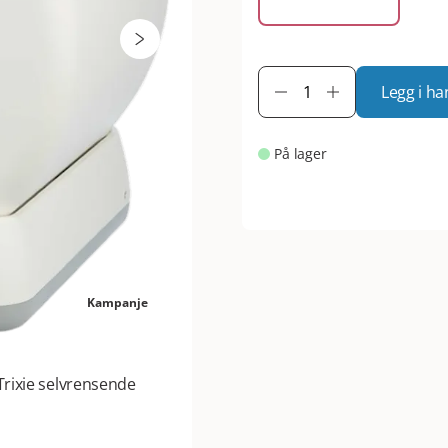
Legg i ha
På lager
Kampanje
rixie selvrensende