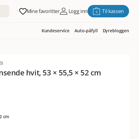
Mine favoritter
Logg inn
Til kassen
0
Kundeservice
Auto-påfyll
Dyrebloggen
0
)
nsende hvit, 53 × 55,5 × 52 cm
52 cm