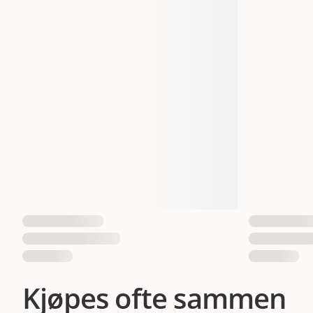
Dyrets alder
Egnet for
Måle
Antall i pakken
EAN nummer
Kjøpes ofte sammen