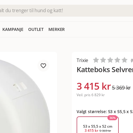
KAMPANJE
OUTLET
MERKER
Trixie
(
Katteboks Selvre
3 415 kr
5 369 kr
Veil. pris
6 829 kr
Valgt størrelse: 53 x 55,5 x 
36
%
53 x 55,5 x 52 cm
3 415 kr
5 369 kr