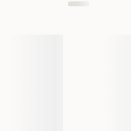
1 st
047140
052742011608