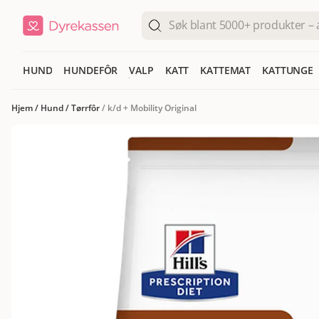
HUND
HUNDEFÔR
VALP
KATT
KATTEMAT
KATTUNGE
Hjem
/
Hund
/
Tørrfôr
/
k/d + Mobility Original