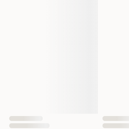
Varemerke
Hi
Produsentens artikkelnummer
Størrelse
Dyrets alder
Fôrtype
Smak
Kjø
Helsetilstand
Vekt