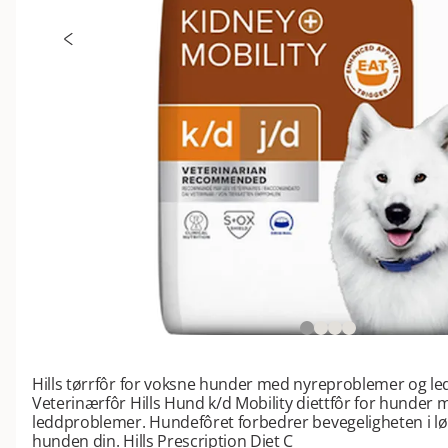
Hills tørrfôr for voksne hunder med nyreproblemer og l
Veterinærfôr Hills Hund k/d Mobility diettfôr for hunder
leddproblemer. Hundefôret forbedrer bevegeligheten i lø
hunden din. Hills Prescription Diet C