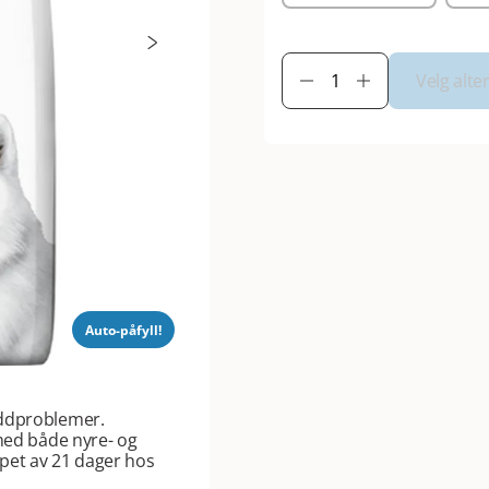
Velg alte
Auto-påfyll!
eddproblemer.
 med både nyre- og
pet av 21 dager hos