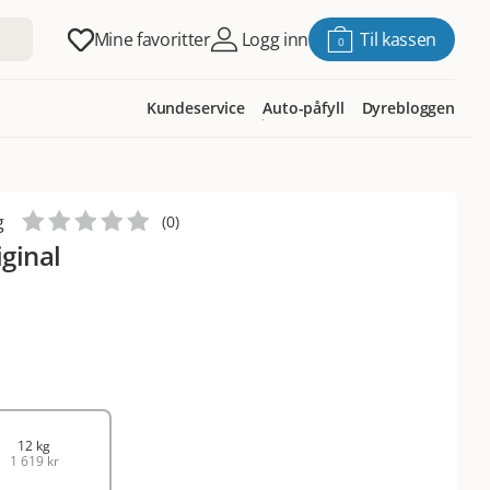
Mine favoritter
Logg inn
Til kassen
0
Kundeservice
Auto-påfyll
Dyrebloggen
g
(
0
)
iginal
12 kg
1 619 kr