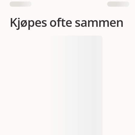
Antall i pakken
Kjøpes ofte sammen
EAN nummer
052742