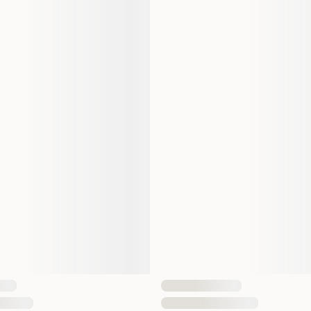
ll's Prescription Diet Dog
606385
605882
4 kg
12 kg
Voksen
Tørrfôr
tt
Hypoallergen smak
Stivhet
5000 gram
12000 gram