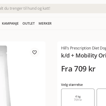
KAMPANJE
OUTLET
MERKER
Hill's Prescription Diet Do
k/d + Mobility Or
Fra
709 kr
Velg størrelse
4 kg
709 kr