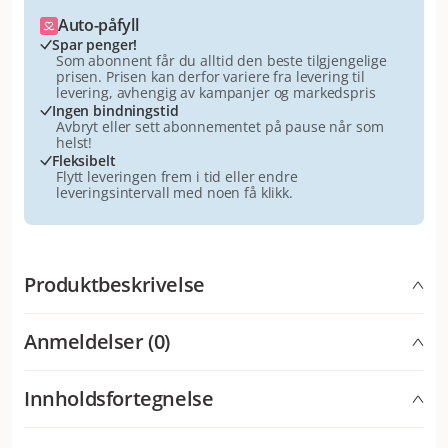
Auto-påfyll
Spar penger!
Som abonnent får du alltid den beste tilgjengelige
prisen. Prisen kan derfor variere fra levering til
levering, avhengig av kampanjer og markedspris
Ingen bindningstid
Avbryt eller sett abonnementet på pause når som
helst!
Fleksibelt
Flytt leveringen frem i tid eller endre
leveringsintervall med noen få klikk.
Produktbeskrivelse
Salmon & Plaice Jelly Cat Treats - Kattegodbiter for
Anmeldelser (0)
katter som elsker rødspette og laksegelé MSC. Jelly
Lovers er deilige og kalorifattige kattegodbiter med 3
stk laksegelé og 3 stk gelégodbiter med rødspette,
Innholdsfortegnelse
Hva synes andre kunder
ideell belønning som mellommåltid i tillegg til tørrfôr.
Kattene elsker Jelly Lovers Salmon – mange eiere
Vitakraft Jelly Lovers Laks - for den geléelskende katten
Laks: Kjøtt og animalske biprodukter, fisk og