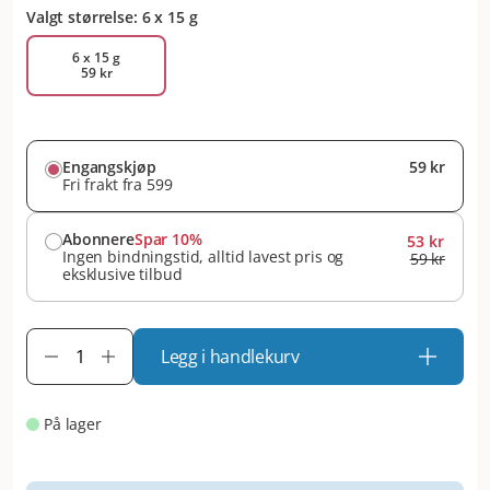
Valgt størrelse: 6 x 15 g
6 x 15 g
59 kr
Engangskjøp
59 kr
Fri frakt fra 599
Abonnere
Spar 10%
53 kr
Ingen bindningstid, alltid lavest pris og
59 kr
eksklusive tilbud
Legg i handlekurv
På lager