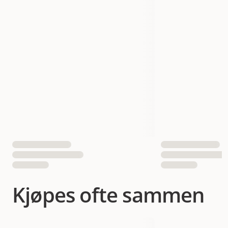
Vekt
75 gram
Antall i pakken
6 st
EAN nummer
4008239594716
Kjøpes ofte sammen