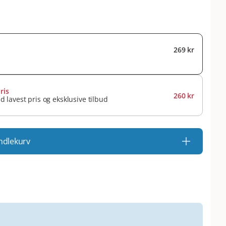
269 kr
ris
260 kr
id lavest pris og eksklusive tilbud
ndlekurv