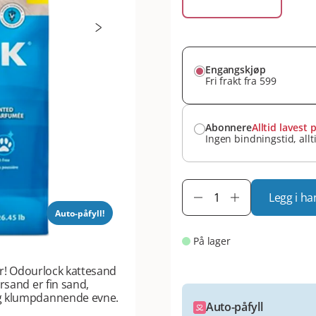
Engangskjøp
Fri frakt fra 599
Abonnere
Alltid lavest p
Ingen bindningstid, allt
Legg i ha
Auto-påfyll!
På lager
ger! Odourlock kattesand
rsand er fin sand,
og klumpdannende evne.
Auto-påfyll