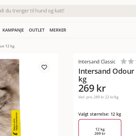
KAMPANJE
OUTLET
MERKER
lue 12 kg
Intersand Classic
Intersand Odour 
kg
269 kr
Veil. pris
289 kr
22 kr/kg
Valgt størrelse: 12 kg
12 kg
269 kr