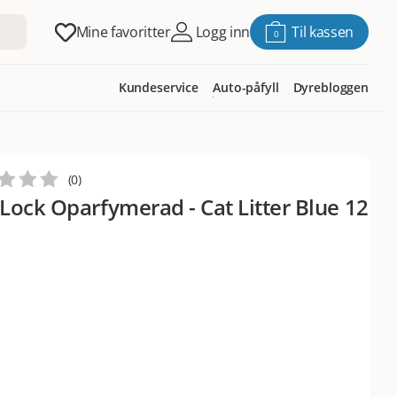
Mine favoritter
Logg inn
Til kassen
0
Kundeservice
Auto-påfyll
Dyrebloggen
(
0
)
Lock Oparfymerad - Cat Litter Blue 12