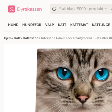
HUND
HUNDEFÔR
VALP
KATT
KATTEMAT
KATTUNGE
Hjem
/
Katt
/
Kattesand
/
Intersand Odour Lock Oparfymerad - Cat Litter B