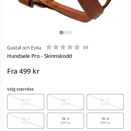
Gustaf och Evita
(
0
)
Hundsele Pro - Skinnskodd
Fra
499 kr
Velg størrelse
Nr 0,5
Nr 1
Nr 1,5
499 kr
499 kr
499 kr
Nr 2
Nr 3
Nr 4
499 kr
499 kr
499 kr