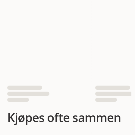
Antall i pakken
1 st
Hundens Størrelse
liten
Kjøpes ofte sammen