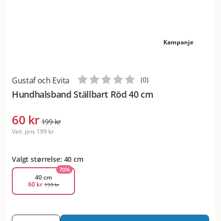
Kampanje
Gustaf och Evita
(
0
)
Hundhalsband Ställbart Röd 40 cm
60 kr
199 kr
Veil. pris
199 kr
Valgt størrelse: 40 cm
70
%
40 cm
60 kr
199 kr