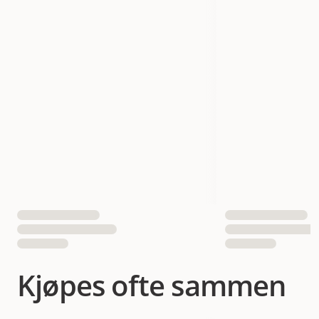
HU 67285
Størrelse
45 cm
50 cm
55 cm
Halsstørrelse 33 - 38 cm | Bredde 2,5 cm
Måle
Halsstørrelse 35 - 44 cm | Bredde 2,5 cm
Hals størrelse 41 - 49 cm | Bredde 2,5 cm
4016739672834
4016739672841
EAN nummer
4016739672858
Hundens Størrelse
Mellom
Mellom, stor
stor
Kjøpes ofte sammen