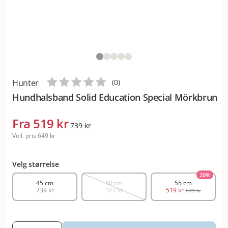
Hunter
(
0
)
Hundhalsband Solid Education Special Mörkbrun
Fra
519 kr
739 kr
Veil. pris
649 kr
Velg størrelse
20
%
45 cm
50 cm
55 cm
739 kr
589 kr
519 kr
649 kr