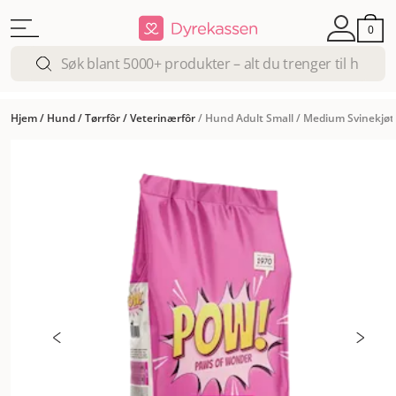
0
Hjem
/
Hund
/
Tørrfôr
/
Veterinærfôr
/
Hund Adult Small / Medium Svinekjøt