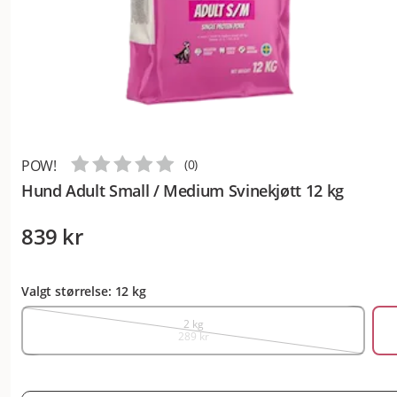
POW!
(
0
)
Hund Adult Small / Medium Svinekjøtt 12 kg
839 kr
Valgt størrelse: 12 kg
2 kg
289 kr