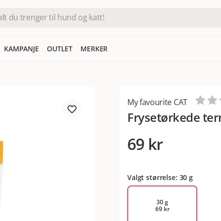
KAMPANJE
OUTLET
MERKER
My favourite CAT
Frysetørkede ter
69 kr
Valgt størrelse: 30 g
30 g
69 kr