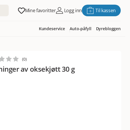
Mine favoritter
Logg inn
Til kassen
0
Kundeservice
Auto-påfyll
Dyrebloggen
(
0
)
ninger av oksekjøtt 30 g