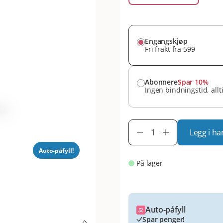
Engangskjøp
Fri frakt fra 599
Abonnere
Spar 10%
Ingen bindningstid, allt
Legg i ha
Auto-påfyll!
På lager
Auto-påfyll
Spar penger!