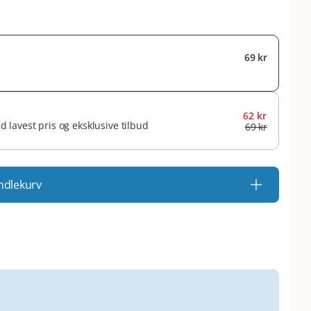
69 kr
62 kr
id lavest pris og eksklusive tilbud
69 kr
ndlekurv