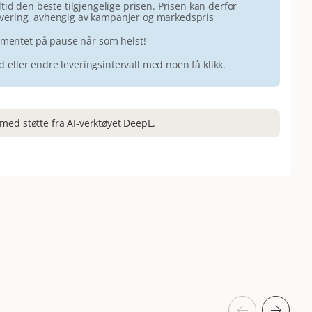
id den beste tilgjengelige prisen. Prisen kan derfor
 levering, avhengig av kampanjer og markedspris
ementet på pause når som helst!
id eller endre leveringsintervall med noen få klikk.
med støtte fra AI-verktøyet DeepL.