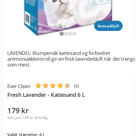
Auto-påfyll!
LAVENDEL: Klumpende kattesand og forbedret
ammoniakkkontroll gir en frisk lavendelduft når det trengs
som mest.
Ever Clean
(
6
)
Fresh Lavender - Kattesand 6 L
179 kr
Veil. pris
199 kr
34 kr/kg
Valgt størrelse: 6 L