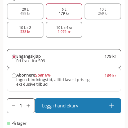
20 L
6 L
10 L
499 kr
179 kr
269 kr
10 L x 2
10 L x 4 st
538 kr
1 076 kr
Engangskjøp
179 kr
Fri frakt fra 599
Abonnere
Spar 6%
169 kr
Ingen bindningstid, alltid lavest pris og
eksklusive tilbud
Legg i handlekurv
På lager