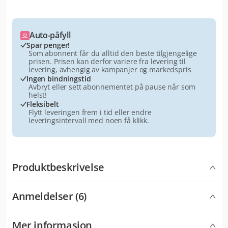
Auto-påfyll
Spar penger!
Som abonnent får du alltid den beste tilgjengelige
prisen. Prisen kan derfor variere fra levering til
levering, avhengig av kampanjer og markedspris
Ingen bindningstid
Avbryt eller sett abonnementet på pause når som
helst!
Fleksibelt
Flytt leveringen frem i tid eller endre
leveringsintervall med noen få klikk.
Produktbeskrivelse
Ever Clean Lavender 2 x 10 L
er det optimale valget for
Anmeldelser (6)
de som ønsker å unngå å kjøpe kattesand ofte og
samtidig få en bedre pris per liter.
Mer informasjon
Perfekt for regelmessig bruk, større husholdninger