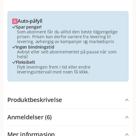
Auto-påfyll
Spar penger!
Som abonnent får du alltid den beste tilgjengelige
prisen. Prisen kan derfor variere fra levering til
levering, avhengig av kampanjer og markedspris
Ingen bindningstid
Avbryt eller sett abonnementet på pause når som
helst!
Fleksibelt
Flytt leveringen frem i tid eller endre
leveringsintervall med noen få klikk.
Produktbeskrivelse
Ever Clean Lavender 2 x 10 L
er det optimale valget for
Anmeldelser (6)
de som ønsker å unngå å kjøpe kattesand ofte og
samtidig få en bedre pris per liter.
Mer informasjon
Perfekt for regelmessig bruk, større husholdninger