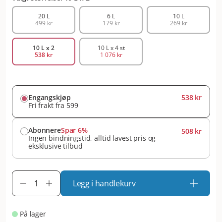
20 L
6 L
10 L
499 kr
179 kr
269 kr
10 L x 2
10 L x 4 st
538 kr
1 076 kr
Engangskjøp
538 kr
Fri frakt fra 599
Abonnere
Spar 6%
508 kr
Ingen bindningstid, alltid lavest pris og
eksklusive tilbud
Legg i handlekurv
På lager