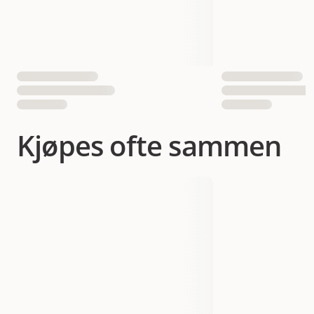
7311030318113
7311030318212
EAN nummer
7311030318311
Kjøpes ofte sammen