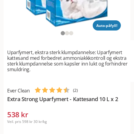
Auto-påfyll!
Uparfymert, ekstra sterk klumpdannelse: Uparfymert
kattesand med forbedret ammoniakkkontroll og ekstra
sterk klumpdannelse som kapsler inn lukt og forhindrer
smuldring.
Ever Clean
(
2
)
Extra Strong Uparfymert - Kattesand 10 L x 2
538 kr
Veil. pris
598 kr
30 kr/kg