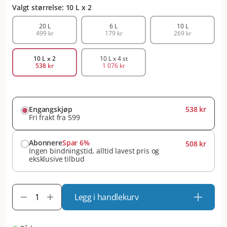
Valgt størrelse: 10 L x 2
20 L
6 L
10 L
499 kr
179 kr
269 kr
10 L x 2
10 L x 4 st
538 kr
1 076 kr
Engangskjøp
538 kr
Fri frakt fra 599
Abonnere
Spar 6%
508 kr
Ingen bindningstid, alltid lavest pris og
eksklusive tilbud
Legg i handlekurv