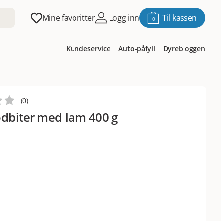
Mine favoritter
Logg inn
Til kassen
0
Kundeservice
Auto-påfyll
Dyrebloggen
(
0
)
dbiter med lam 400 g