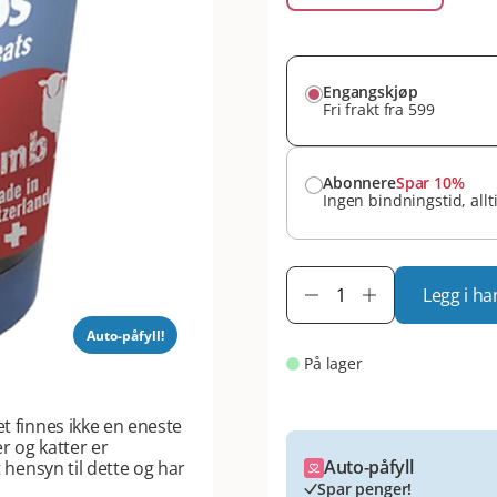
Engangskjøp
Fri frakt fra 599
Abonnere
Spar 10%
Ingen bindningstid, allt
Legg i ha
Auto-påfyll!
På lager
t finnes ikke en eneste
r og katter er
Auto-påfyll
t hensyn til dette og har
Spar penger!