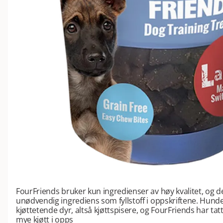
FourFriends bruker kun ingredienser av høy kvalitet, og de
unødvendig ingrediens som fyllstoff i oppskriftene. Hunde
kjøttetende dyr, altså kjøttspisere, og FourFriends har tat
mye kjøtt i opps