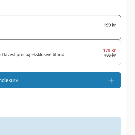
199 kr
179 kr
id lavest pris og eksklusive tilbud
199 kr
ndlekurv