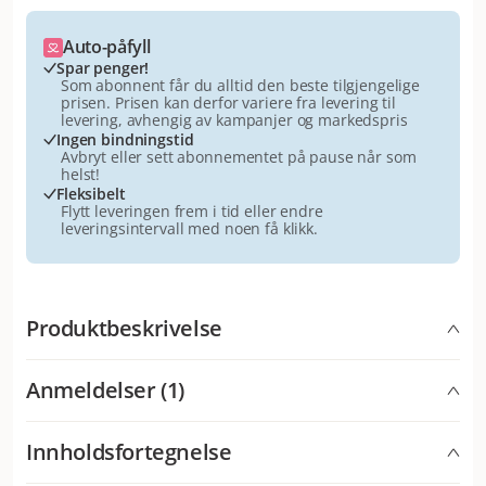
Auto-påfyll
Spar penger!
Som abonnent får du alltid den beste tilgjengelige
prisen. Prisen kan derfor variere fra levering til
levering, avhengig av kampanjer og markedspris
Ingen bindningstid
Avbryt eller sett abonnementet på pause når som
helst!
Fleksibelt
Flytt leveringen frem i tid eller endre
leveringsintervall med noen få klikk.
Produktbeskrivelse
Kornfritt hundefôr fullpakket med ferskt kjøtt fra sild,
Anmeldelser (1)
sardin, flyndre, kummel, uer og ferske grønnsaker.
Fiskebasert fullverdig tørrfôr for alle hunderaser i alle
aldre, med wholeprey.
Innholdsfortegnelse
Hva synes andre kunder