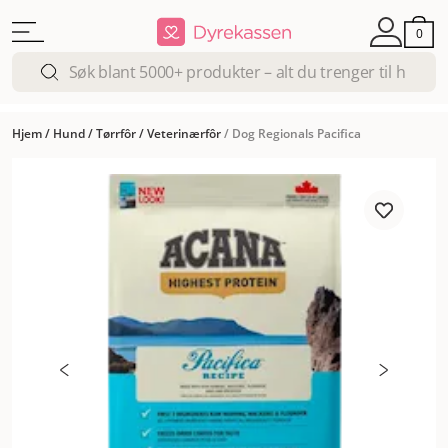
0
Hjem
/
Hund
/
Tørrfôr
/
Veterinærfôr
/
Dog Regionals Pacifica