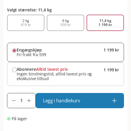
Valgt størrelse: 11,4 kg
2 kg
6 kg
11,4 kg
419 kr
939 kr
1 199 kr
Engangskjøp
1 199 kr
Fri frakt fra 599
Abonnere
Alltid lavest pris
1 199 kr
Ingen bindningstid, alltid lavest pris og
eksklusive tilbud
Legg i handlekurv
På lager