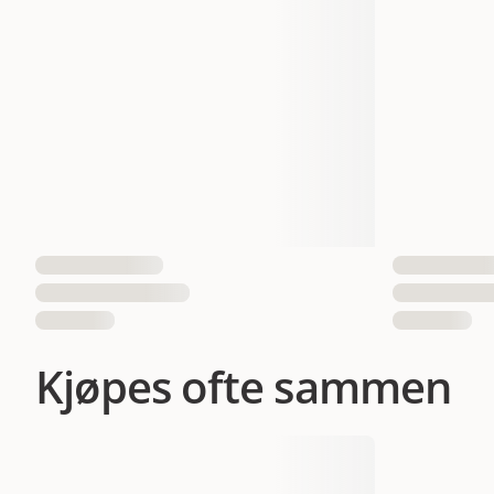
Vekt
Antall i pakken
EAN nummer
4048422141068
40484221
Kjøpes ofte sammen