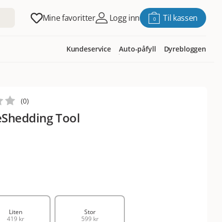
Mine favoritter
Logg inn
Til kassen
0
Kundeservice
Auto-påfyll
Dyrebloggen
(
0
)
eShedding Tool
Liten
Stor
419 kr
599 kr