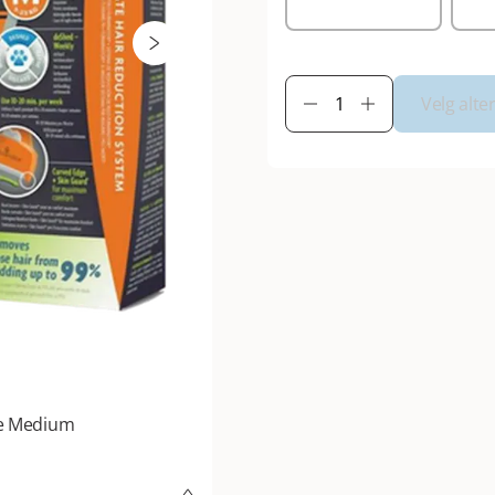
Velg alte
lse Medium