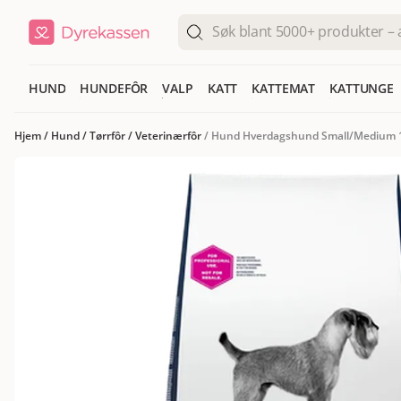
HUND
HUNDEFÔR
VALP
KATT
KATTEMAT
KATTUNGE
Hjem
/
Hund
/
Tørrfôr
/
Veterinærfôr
/
Hund Hverdagshund Small/Medium 1