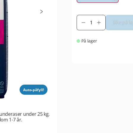
Ikke på l
På lager
Auto-påfyll!
underaser under 25 kg.
om 1-7 år.