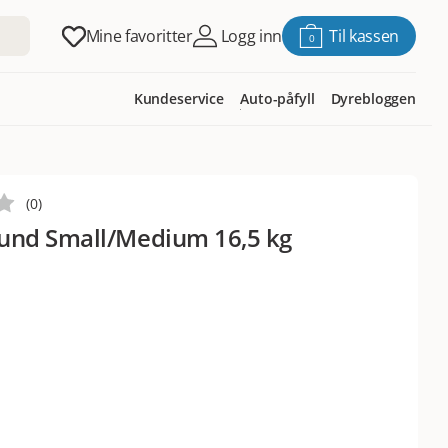
Mine favoritter
Logg inn
Til kassen
0
Kundeservice
Auto-påfyll
Dyrebloggen
(
0
)
und Small/Medium 16,5 kg