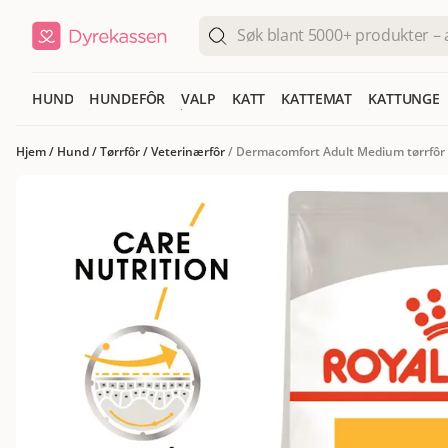
HUND
HUNDEFÔR
VALP
KATT
KATTEMAT
KATTUNGE
Hjem
/
Hund
/
Tørrfôr
/
Veterinærfôr
/
Dermacomfort Adult Medium tørrfôr 