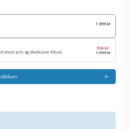
1 099 kr
934 kr
id lavest pris og eksklusive tilbud
1 099 kr
ndlekurv