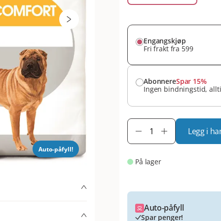
Engangskjøp
Fri frakt fra 599
Abonnere
Spar 15%
Ingen bindningstid, allt
Legg i ha
Auto-påfyll!
På lager
til at hunder må til
Auto-påfyll
ng, noe som kan skade
Spar penger!