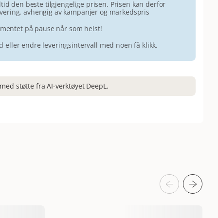
id den beste tilgjengelige prisen. Prisen kan derfor
 levering, avhengig av kampanjer og markedspris
ementet på pause når som helst!
id eller endre leveringsintervall med noen få klikk.
med støtte fra AI-verktøyet DeepL.