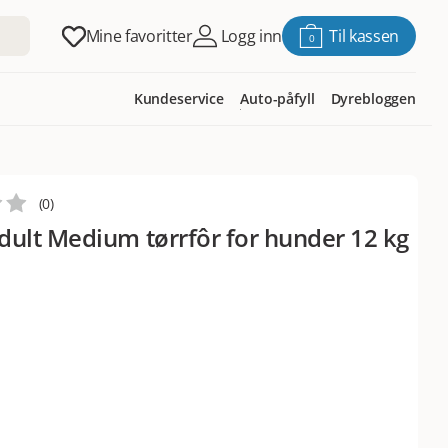
Mine favoritter
Logg inn
Til kassen
0
Kundeservice
Auto-påfyll
Dyrebloggen
(
0
)
ult Medium tørrfôr for hunder 12 kg