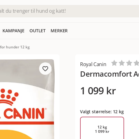
KAMPANJE
OUTLET
MERKER
for hunder 12 kg
Royal Canin
Dermacomfort Ad
1 099 kr
Valgt størrelse: 12 kg
12 kg
1 099 kr