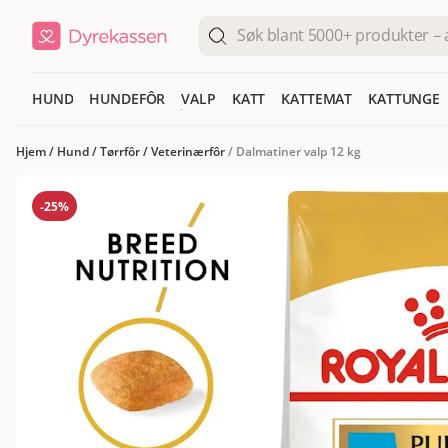
HUND
HUNDEFÔR
VALP
KATT
KATTEMAT
KATTUNGE
Hjem
/
Hund
/
Tørrfôr
/
Veterinærfôr
/
Dalmatiner valp 12 kg
-25%