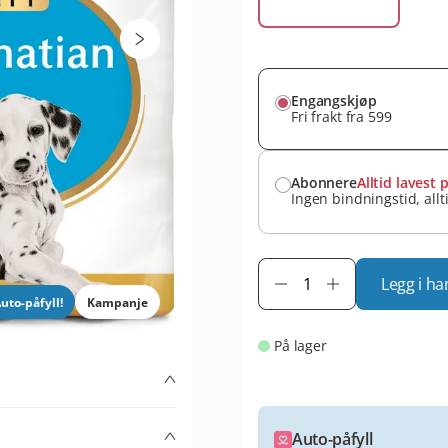
Engangskjøp
Fri frakt fra 599
Abonnere
Alltid lavest p
Ingen bindningstid, allt
Legg i ha
uto-påfyll!
Kampanje
På lager
er opp til 15 måneders
Auto-påfyll
rvalpens