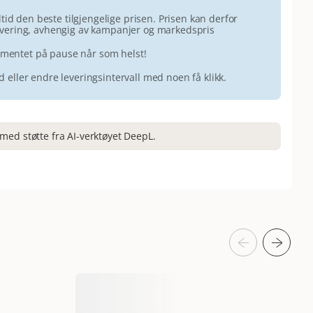
id den beste tilgjengelige prisen. Prisen kan derfor
 levering, avhengig av kampanjer og markedspris
ementet på pause når som helst!
id eller endre leveringsintervall med noen få klikk.
med støtte fra AI-verktøyet DeepL.