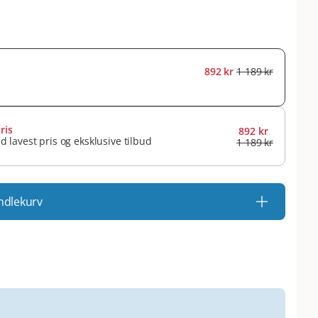
892 kr
1 189 kr
ris
892 kr
id lavest pris og eksklusive tilbud
1 189 kr
ndlekurv