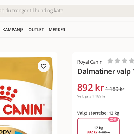
KAMPANJE
OUTLET
MERKER
Royal Canin
Dalmatiner valp 
892 kr
1 189 kr
Veil. pris
1 189 kr
Valgt størrelse: 12 kg
25
%
12 kg
892 kr
1 189 kr