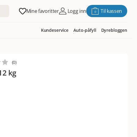
Mine favoritter
Logg inn
Til kassen
0
Kundeservice
Auto-påfyll
Dyrebloggen
(
0
)
12 kg