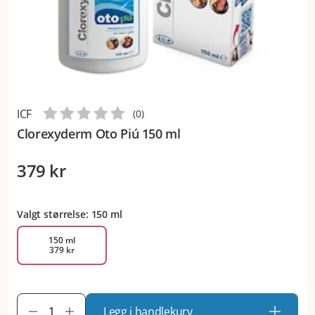
ICF
(
0
)
Clorexyderm Oto Piú 150 ml
379 kr
Valgt størrelse: 150 ml
150 ml
379 kr
Legg i handlekurv