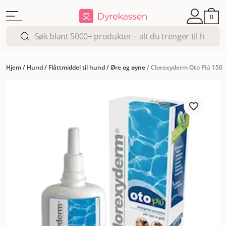
0
Hjem
/
Hund
/
Flåttmiddel til hund
/
Øre og øyne
/
Clorexyderm Oto Piú 150 