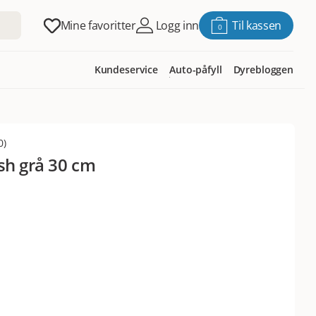
Mine favoritter
Logg inn
Til kassen
0
Kundeservice
Auto-påfyll
Dyrebloggen
0
)
ish grå 30 cm