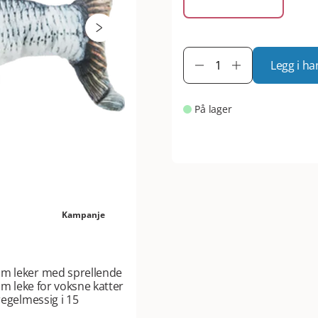
Legg i ha
På lager
Kampanje
om leker med sprellende
om leke for voksne katter
regelmessig i 15