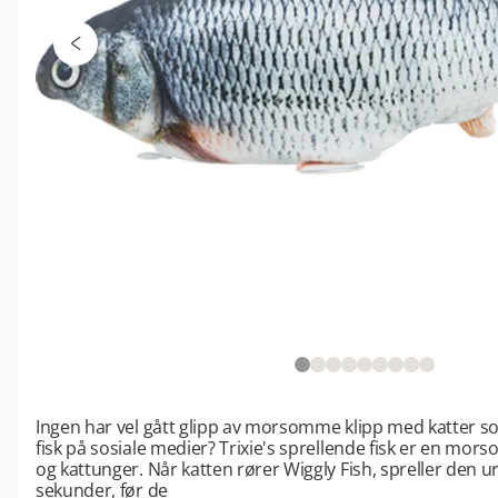
Ingen har vel gått glipp av morsomme klipp med katter s
fisk på sosiale medier? Trixie's sprellende fisk er en mors
og kattunger. Når katten rører Wiggly Fish, spreller den u
sekunder, før de