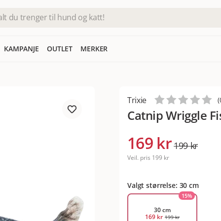
KAMPANJE
OUTLET
MERKER
Trixie
(
Catnip Wriggle F
169 kr
199 kr
Veil. pris
199 kr
Valgt størrelse: 30 cm
15
%
30 cm
169 kr
199 kr