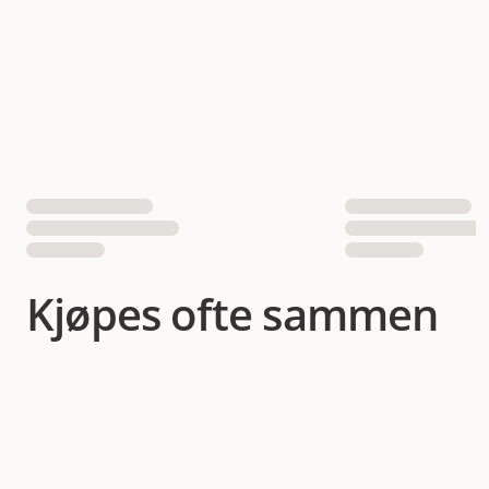
Antall i pakken
1 st
EAN nummer
5998749123621
Kjøpes ofte sammen