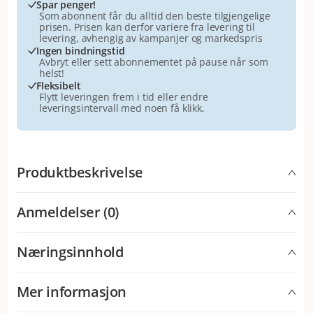
Spar penger!
Som abonnent får du alltid den beste tilgjengelige
prisen. Prisen kan derfor variere fra levering til
levering, avhengig av kampanjer og markedspris
Ingen bindningstid
Avbryt eller sett abonnementet på pause når som
helst!
Fleksibelt
Flytt leveringen frem i tid eller endre
leveringsintervall med noen få klikk.
Produktbeskrivelse
Deilig knasende på utsiden og mykt inni. Katter har
Anmeldelser (0)
vanskelig for å motstå den gode smaken av
DREAMIES™. Det er ingen hemmelig ingrediens eller
magi som gjør bitene så gode. Vi har bare fylt dem med
Næringsinnhold
Hva synes andre kunder
masse deilig innhold som katter elsker. Så rist posen
Kattene er begeistret for Kattgodis Mix Laks & Ost,
og se katten komme løpende.
Näringsinnehåll
og eiere på tvers av flere markeder gir produktet
Mer informasjon
toppkarakter. Godbiten beskrives som en absolutt
Antioksidanter og fargestoffer, ernæringsmessige