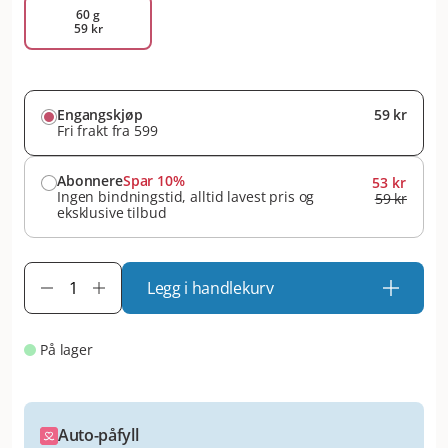
60 g
59 kr
Engangskjøp
59 kr
Fri frakt fra 599
Abonnere
Spar 10%
53 kr
Ingen bindningstid, alltid lavest pris og
59 kr
eksklusive tilbud
Legg i handlekurv
På lager
Auto-påfyll