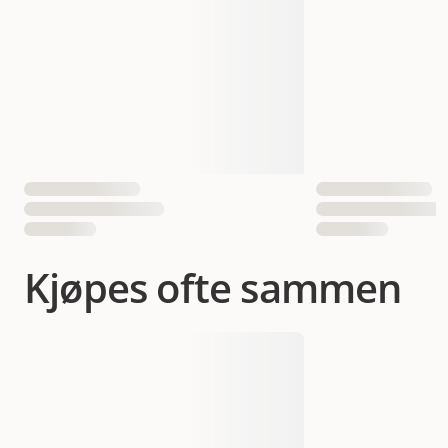
Antall i pakken
1 st
EAN nummer
5998749123614
Kjøpes ofte sammen