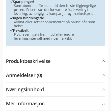
Spar penger!
Som abonnent får du alltid den beste tilgjengelige
prisen. Prisen kan derfor variere fra levering til
levering, avhengig av kampanjer og markedspris
Ingen bindningstid
Avbryt eller sett abonnementet på pause når som
helst!
Fleksibelt
Flytt leveringen frem i tid eller endre
leveringsintervall med noen få klikk.
Produktbeskrivelse
Deilig knasende på utsiden og mykt inni. Katter har
Anmeldelser (0)
vanskelig for å motstå den gode smaken av
DREAMIES™. Det er ingen hemmelig ingrediens eller
magi som gjør bitene så gode. Vi har bare fylt dem med
Næringsinnhold
masse deilig innhold som katter elsker. Så rist posen
og se katten komme løpende.
Näringsinnehåll
Mer informasjon
Antioksidanter og fargestoffer / ernæringsmessige