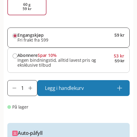
60 g
59 kr
Engangskjøp
59 kr
Fri frakt fra 599
Abonnere
Spar 10%
53 kr
Ingen bindningstid, alltid lavest pris og
59 kr
eksklusive tilbud
Legg i handlekurv
På lager
Auto-påfyll