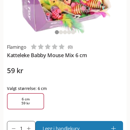
Flamingo
(
0
)
Katteleke Babby Mouse Mix 6 cm
59 kr
Valgt størrelse: 6 cm
6 cm
59 kr
Legg i handlekurv